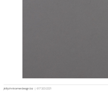
jk@johnkramerdesign.biz
|
617 323 2221