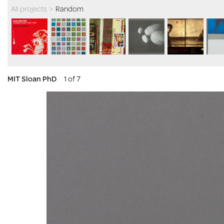
All projects
>
Random
MIT Sloan PhD
1 of 7